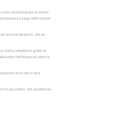
o e non necessitavano di essere
tte maturare a lungo nelle cantine
ati lavorati del porto, che ne
una ricetta semplice in grado di
alla scelta dell’acqua più adatta
carattere forte che vi farà
ere e il cioccolato, che assieme ad
.