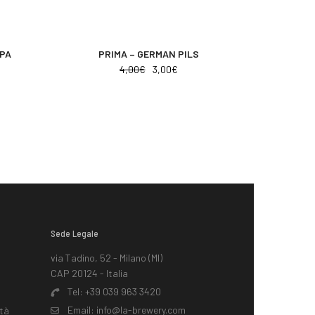
IPA
PRIMA – GERMAN PILS
4,00
€
3,00
€
Sede Legale
i
via Tadino, 52 - Milano (MI)
CAP 20124 - Italia
Tel:
+39 039 963 3420
Email:
info@la-brewery.com
ità