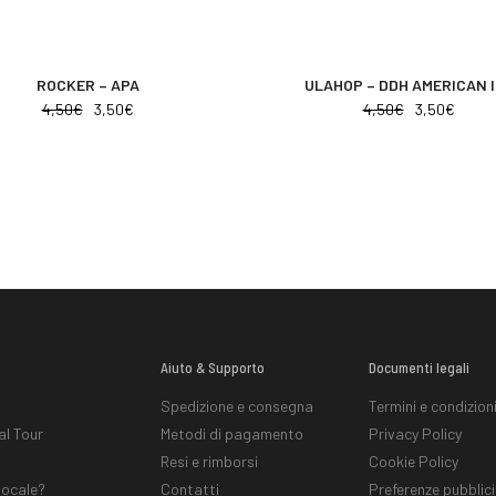
ROCKER – APA
ULAHOP – DDH AMERICAN 
4,50
€
3,50
€
4,50
€
3,50
€
Aiuto & Supporto
Documenti legali
Spedizione e consegna
Termini e condizion
al Tour
Metodi di pagamento
Privacy Policy
Resi e rimborsi
Cookie Policy
locale?
Contatti
Preferenze pubblic