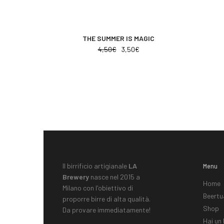
THE SUMMER IS MAGIC
4,50
€
3,50
€
Il birrificio artigianale
LA
Menu
Brewery
nasce nel 2015 a
Home
Milano con l'obiettivo di
Beertu
proporre birre di alta qualità.
Shop
Da provare immediatamente!
Hai un 