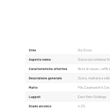
Stile
Dry Stout
Aspetto visivo
Scura con schiuma fin
Caratteristiche olfattive
Note di cacao, caffè e 
Descrizione generale
Scura, maltata e vellu
Malto
Pils,Caamunich II,Cara
Luppoli
East Kent Goldings
Grado alcolico
4,2%