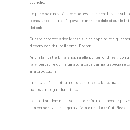
storiche.
La principale novità fu che potevano essere bevute subit
blendate con birre più giovani e meno acidule di quelle fa
dei pub.
Questa caratteristica le rese subito popolari tra gli asset
diedero addirittura il nome.. Porter.
Anche la nostra birra si ispira alla porter londinesi, con 
farvi percepire ogni sfumatura data dai malti speciali e d
alla produzione.
Il risultato è una birra molto semplice da bere, ma con un 
apprezzare ogni sfumatura.
I sentori predominanti sono il torrefatto, il cacao in polv
una carbonazione leggera vi farà dire…
Last Out
Please…