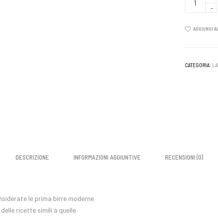
-
Dry
Stout
quantity
AGGIUNGI A
CATEGORIA:
LA
DESCRIZIONE
INFORMAZIONI AGGIUNTIVE
RECENSIONI (0)
nsiderate le prima birre moderne
elle ricette simili a quelle