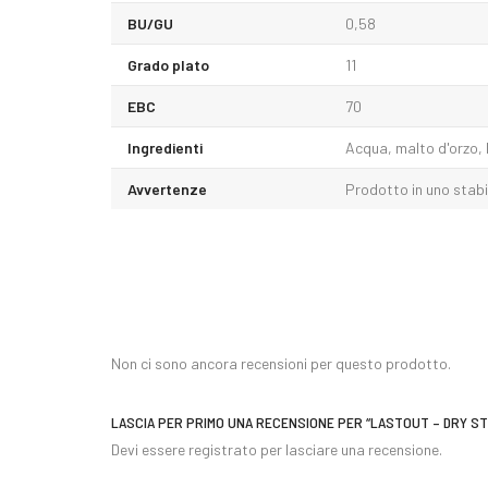
BU/GU
0,58
Grado plato
11
EBC
70
Ingredienti
Acqua, malto d'orzo, l
Avvertenze
Prodotto in uno stabil
Non ci sono ancora recensioni per questo prodotto.
LASCIA PER PRIMO UNA RECENSIONE PER “LASTOUT – DRY S
Devi essere
registrato
per lasciare una recensione.