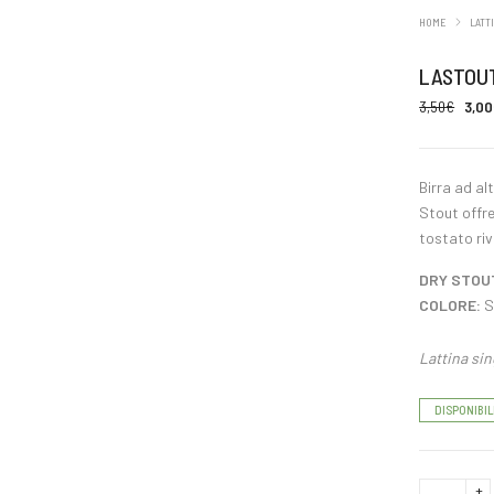
HOME
LATT
LASTOUT
3,50
€
3,00
Birra ad al
Stout offre
tostato ri
DRY STOU
COLORE:
S
Lattina sin
DISPONIBIL
LastOut