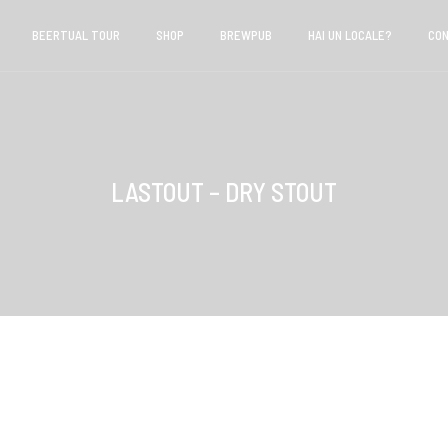
BEERTUAL TOUR
SHOP
BREWPUB
HAI UN LOCALE?
CON
LASTOUT – DRY STOUT